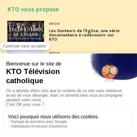
KTO vous propose
Article
Les Docteurs de l'Église, une série
documentaire à redécouvrir sur
KTO
Article
Les reportages d'été 2026 de KTO
Article
La visite pastorale du pape Léon
XIV à Assise à suivre sur KTO le
jeudi 6 août
Article
Le pape en Uruguay, Argentine et
Pérou du 6 au 17 novembre 2026