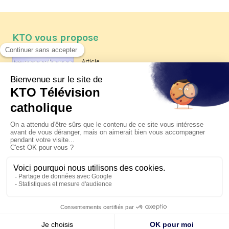
KTO vous propose
Article
Les reportages d'été 2026 de KTO
Article
La visite pastorale du pape Léon
XIV à Assise à suivre sur KTO le
jeudi 6 août
Article
Le pape en Uruguay, Argentine et
Pérou du 6 au 17 novembre 2026
© KTO 2026 —
Contact
—
Mentions légales