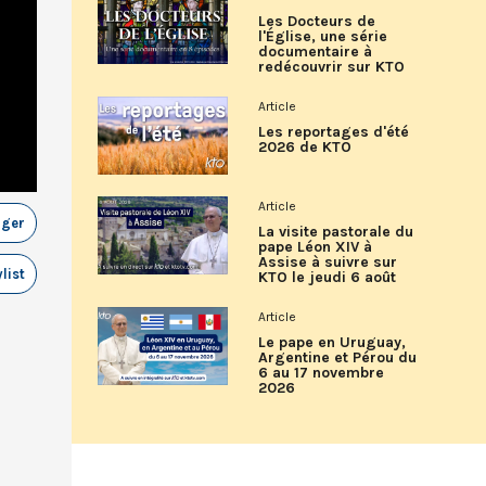
Les Docteurs de
l'Église, une série
documentaire à
redécouvrir sur KTO
Article
Les reportages d'été
2026 de KTO
Article
ager
La visite pastorale du
pape Léon XIV à
Assise à suivre sur
list
KTO le jeudi 6 août
Article
Le pape en Uruguay,
Argentine et Pérou du
6 au 17 novembre
2026