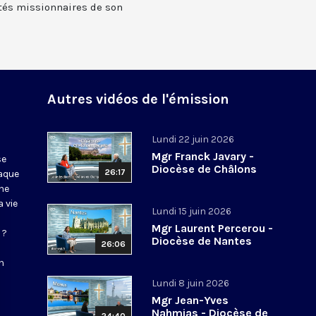
tés missionnaires de son
Autres vidéos de l'émission
Lundi 22 juin 2026
Mgr Franck Javary -
se
Diocèse de Châlons
26:17
haque
ne
 vie
Lundi 15 juin 2026
Mgr Laurent Percerou -
 ?
Diocèse de Nantes
26:06
n
Lundi 8 juin 2026
Mgr Jean-Yves
Nahmias - Diocèse de
24:40