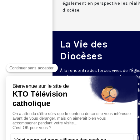
également en perspective les réali
diocèse.
La Vie des
Diocèses
À la rencontre des forces vives de l’Égli
catholique en France et en Belgique. C
semaine, un évêque est reçu par Honori
Grasset pour remettre en perspective la
et l’actualité de son diocèse. Comment
l’Evangile est-il concrètement annoncé
Quelles sont les priorités pastorales ?
Reportages et interviews nourrissent u
échange franc et direct.
Visiter la page de l'émission