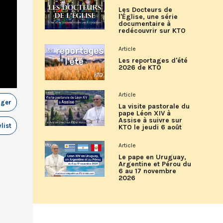
Les Docteurs de
l'Église, une série
documentaire à
redécouvrir sur KTO
Article
Les reportages d'été
2026 de KTO
Article
ager
La visite pastorale du
pape Léon XIV à
Assise à suivre sur
list
KTO le jeudi 6 août
Article
Le pape en Uruguay,
Argentine et Pérou du
6 au 17 novembre
2026