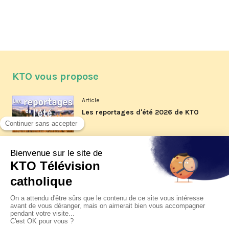
KTO vous propose
Article
Les reportages d'été 2026 de KTO
Article
La visite pastorale du pape Léon
XIV à Assise à suivre sur KTO le
jeudi 6 août
Article
Le pape en Uruguay, Argentine et
Pérou du 6 au 17 novembre 2026