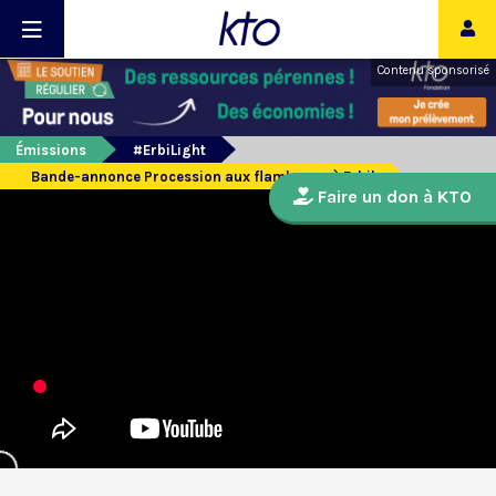
Contenu sponsorisé
Émissions
#ErbiLight
Bande-annonce Procession aux flambeaux à Erbil
Faire un don à KTO