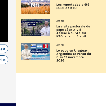
Les reportages d'été
2026 de KTO
Article
La visite pastorale du
pape Léon XIV à
Assise à suivre sur
KTO le jeudi 6 août
Article
ager
Le pape en Uruguay,
Argentine et Pérou du
6 au 17 novembre
list
2026