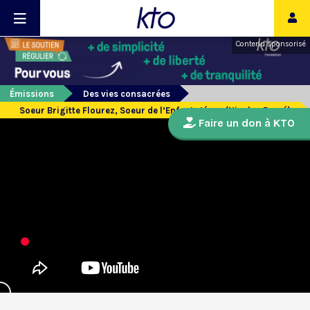
Contenu sponsorisé
Émissions
Des vies consacrées
Soeur Brigitte Flourez, Soeur de l’Enfant-Jésus (Nicolas Barré)
Faire un don à KTO