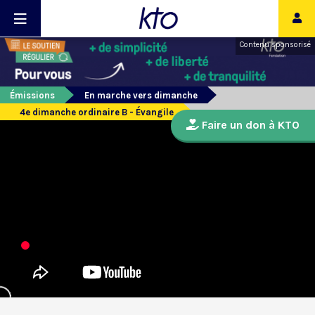
Contenu sponsorisé
Émissions
En marche vers dimanche
4e dimanche ordinaire B - Évangile
Faire un don à KTO