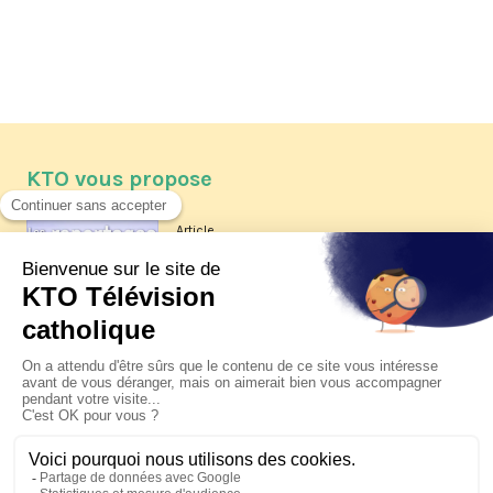
KTO vous propose
Article
Les reportages d'été 2026 de KTO
Article
La visite pastorale du pape Léon
XIV à Assise à suivre sur KTO le
jeudi 6 août
Article
Le pape en Uruguay, Argentine et
Pérou du 6 au 17 novembre 2026