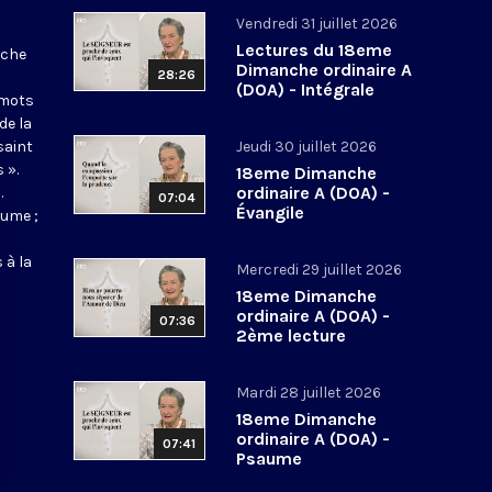
Vendredi 31 juillet 2026
Lectures du 18eme
nche
Dimanche ordinaire A
28:26
(DOA) - Intégrale
 mots
de la
saint
Jeudi 30 juillet 2026
 ».
18eme Dimanche
ordinaire A (DOA) -
.
07:04
Évangile
aume ;
 à la
Mercredi 29 juillet 2026
18eme Dimanche
ordinaire A (DOA) -
07:36
2ème lecture
Mardi 28 juillet 2026
18eme Dimanche
ordinaire A (DOA) -
07:41
Psaume