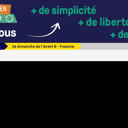
e
2e dimanche de l’Avent B - Psaume