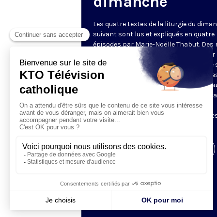
dimanche
Les quatre textes de la liturgie du dima
suivant sont lus et expliqués en quatre
épisodes par Marie-Noëlle Thabut. Des
simples et lumineux pour aller au cœur 
Révélation biblique, entrer dans ce que 
Luc appelle « l’intelligence des Écritures
Chaque jour, vivez avec la Parole de Dieu
Lundi, la première lecture ; mardi, le ps
mercredi, la deuxième lecture ; jeudi,
l’Évangile ; vendredi, les quatre épisodes
suite.
Visiter la page de l'émission