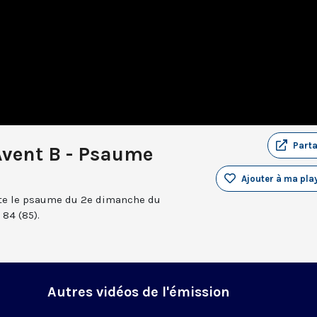
Part
Avent B - Psaume
Ajouter à ma play
nte le psaume du 2e dimanche du
84 (85).
Autres vidéos de l'émission