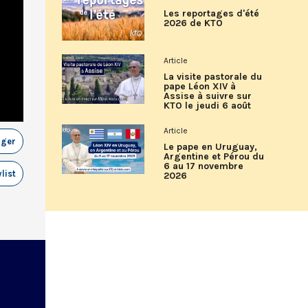
Les reportages d'été
2026 de KTO
Article
La visite pastorale du
pape Léon XIV à
Assise à suivre sur
KTO le jeudi 6 août
Article
ager
Le pape en Uruguay,
Argentine et Pérou du
6 au 17 novembre
list
2026