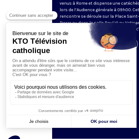
venus à Rome et dispense une catéchè
lors de l’Audience générale à 09h00. Ce
rencontre se déroule sur la Place Saint-
Pierre ou dans la salle Paul VI au Vatica
Retransmise et traduite en direct par K
Visiter la page de l'émission