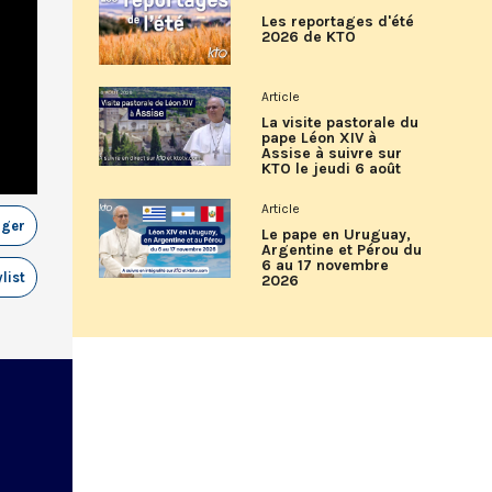
Les reportages d'été
2026 de KTO
Article
La visite pastorale du
pape Léon XIV à
Assise à suivre sur
KTO le jeudi 6 août
Article
ager
Le pape en Uruguay,
Argentine et Pérou du
6 au 17 novembre
list
2026