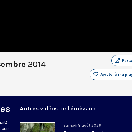
Part
cembre 2014
Ajouter à ma play
des
Autres vidéos de l'émission
uit),
Samedi 8 août 2026
epuis