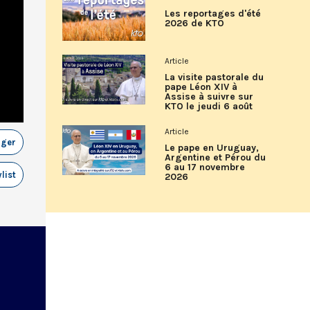
Les reportages d'été
2026 de KTO
Article
La visite pastorale du
pape Léon XIV à
Assise à suivre sur
KTO le jeudi 6 août
Article
ager
Le pape en Uruguay,
Argentine et Pérou du
6 au 17 novembre
list
2026