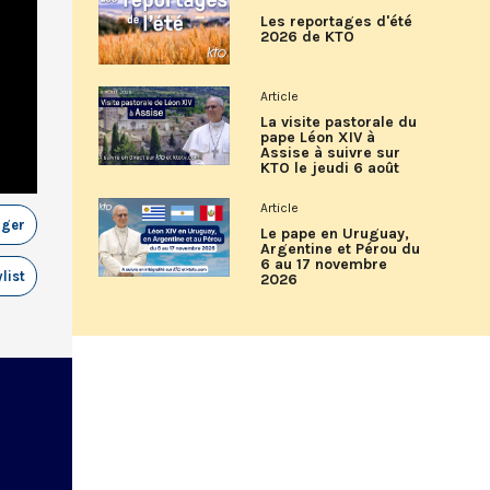
Les reportages d'été
2026 de KTO
Article
La visite pastorale du
pape Léon XIV à
Assise à suivre sur
KTO le jeudi 6 août
Article
ager
Le pape en Uruguay,
Argentine et Pérou du
6 au 17 novembre
list
2026