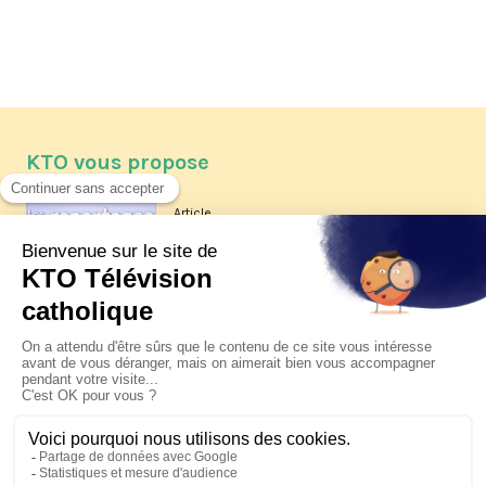
KTO vous propose
Article
Les reportages d'été 2026 de KTO
Article
La visite pastorale du pape Léon
XIV à Assise à suivre sur KTO le
jeudi 6 août
Article
Le pape en Uruguay, Argentine et
Pérou du 6 au 17 novembre 2026