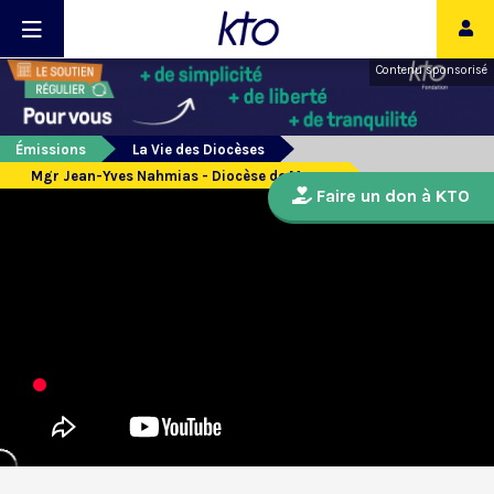
Contenu sponsorisé
Émissions
La Vie des Diocèses
Mgr Jean-Yves Nahmias - Diocèse de Meaux
Faire un don à KTO