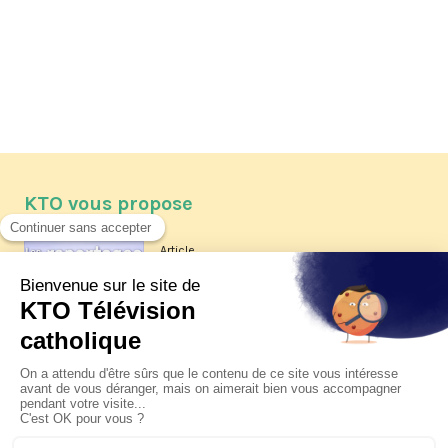
KTO vous propose
Article
Les reportages d'été 2026 de KTO
Article
La visite pastorale du pape Léon
XIV à Assise à suivre sur KTO le
jeudi 6 août
Article