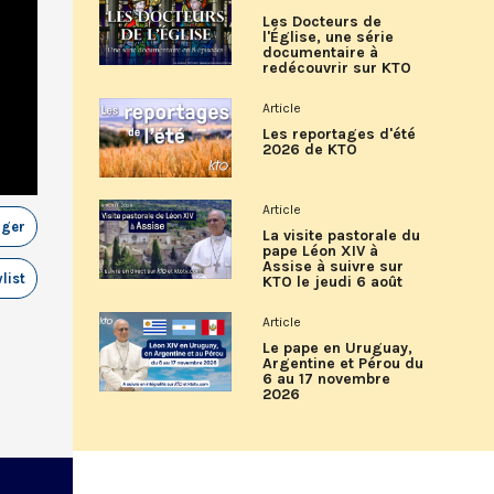
Les Docteurs de
l'Église, une série
documentaire à
redécouvrir sur KTO
Article
Les reportages d'été
2026 de KTO
Article
ager
La visite pastorale du
pape Léon XIV à
Assise à suivre sur
list
KTO le jeudi 6 août
Article
Le pape en Uruguay,
Argentine et Pérou du
6 au 17 novembre
2026