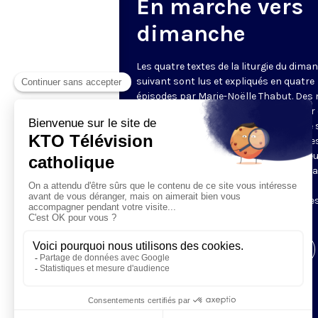
En marche vers
dimanche
Les quatre textes de la liturgie du dima
suivant sont lus et expliqués en quatre
épisodes par Marie-Noëlle Thabut. Des
simples et lumineux pour aller au cœur 
Révélation biblique, entrer dans ce que 
Luc appelle « l’intelligence des Écritures
Chaque jour, vivez avec la Parole de Dieu
Lundi, la première lecture ; mardi, le ps
mercredi, la deuxième lecture ; jeudi,
l’Évangile ; vendredi, les quatre épisodes
suite.
Visiter la page de l'émission