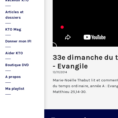
Recevoir KTO
Articles et
dossiers
KTO Mag
Donner mon IFI
Aider KTO
33e dimanche du t
- Evangile
Boutique DVD
13/11/2014
A propos
Marie-Noëlle Thabut lit et commen
du temps ordinaire, année A : Evang
Ma playlist
Matthieu 25,14-30.