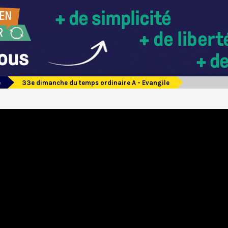
e
33e dimanche du temps ordinaire A - Evangile