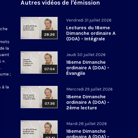
Autres vidéos de l'émission
Vendredi 31 juillet 2026
Lectures du 18eme
nche
Dimanche ordinaire A
28:26
(DOA) - Intégrale
 mots
de la
saint
Jeudi 30 juillet 2026
 ».
18eme Dimanche
ordinaire A (DOA) -
.
07:04
Évangile
aume ;
 à la
Mercredi 29 juillet 2026
18eme Dimanche
ordinaire A (DOA) -
07:36
2ème lecture
Mardi 28 juillet 2026
18eme Dimanche
ordinaire A (DOA) -
07:41