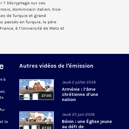
ir ? Décryptage sur ces
osio, dominicain italien, Vice-
ses de Turquie et grand
ns passés en Turquie, le père
rance, à l’Université de Metz et
e
Autres vidéos de l'émission
e à
Jeudi 2 juillet 2026
Arménie : l’âme
es.
chrétienne d’une
27:00
te
nation
 Au-
Jeudi 25 juin 2026
Bénin : une Église jeune
et la
au défi de
27:03