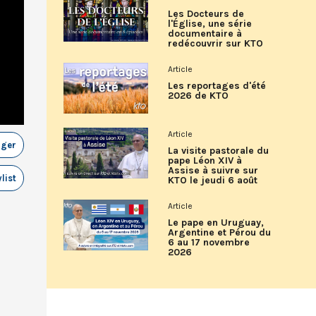
Les Docteurs de
l'Église, une série
documentaire à
redécouvrir sur KTO
Article
Les reportages d'été
2026 de KTO
Article
ager
La visite pastorale du
pape Léon XIV à
Assise à suivre sur
list
KTO le jeudi 6 août
Article
Le pape en Uruguay,
Argentine et Pérou du
6 au 17 novembre
2026