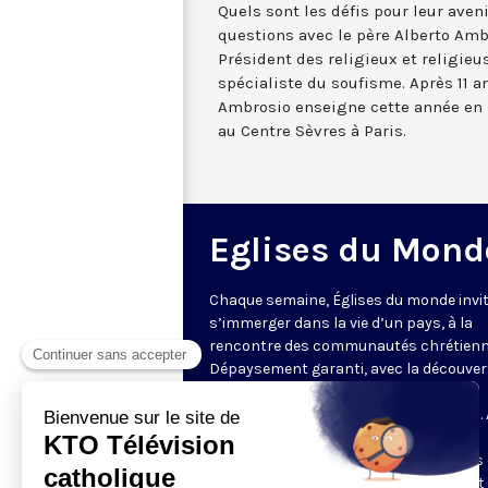
Quels sont les défis pour leur aven
questions avec le père Alberto Ambr
Président des religieux et religieu
spécialiste du soufisme. Après 11 a
Ambrosio enseigne cette année en F
au Centre Sèvres à Paris.
Eglises du Mond
Chaque semaine, Églises du monde invit
s’immerger dans la vie d’un pays, à la
rencontre des communautés chrétienn
Dépaysement garanti, avec la découver
des spécificités et du rayonnement de
l’Église catholique ou de ses difficultés.
delà de l’actualité, il s’agit aussi de
comprendre les grands enjeux du pays 
contribution que les chrétiens peuvent