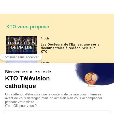
KTO vous propose
Article
Les Docteurs de l'Église, une série
documentaire à redécouvrir sur
KTO
Article
Les reportages d'été 2026 de KTO
Article
La visite pastorale du pape Léon
XIV à Assise à suivre sur KTO le
jeudi 6 août
Article