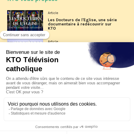
Article
Les Docteurs de l'Église, une série
documentaire à redécouvrir sur
KTO
Article
Les reportages d'été 2026 de KTO
Article
La visite pastorale du pape Léon
XIV à Assise à suivre sur KTO le
jeudi 6 août
Article
Le pape en Uruguay, Argentine et
Pérou du 6 au 17 novembre 2026