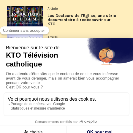
Article
Les Docteurs de l'Église, une série
documentaire à redécouvrir sur
KTO
Article
Les reportages d'été 2026 de KTO
Article
La visite pastorale du pape Léon
XIV à Assise à suivre sur KTO le
jeudi 6 août
Article
Le pape en Uruguay, Argentine et
Pérou du 6 au 17 novembre 2026