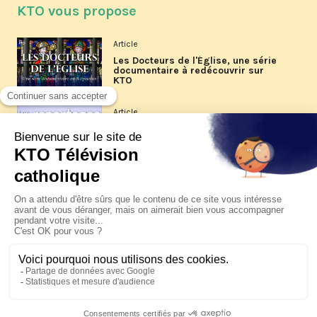
KTO vous propose
Article
Les Docteurs de l'Église, une série
documentaire à redécouvrir sur
KTO
Article
Les reportages d'été 2026 de KTO
Article
La visite pastorale du pape Léon
XIV à Assise à suivre sur KTO le
jeudi 6 août
Article
Le pape en Uruguay, Argentine et
Pérou du 6 au 17 novembre 2026