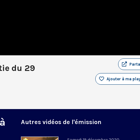
Part
tie du 29
Ajouter à ma play
 à
Autres vidéos de l'émission
Samedi 19 décembre 2020