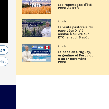
Les reportages d'été
2026 de KTO
Article
La visite pastorale du
pape Léon XIV à
Assise à suivre sur
KTO le jeudi 6 août
Article
ager
Le pape en Uruguay,
Argentine et Pérou du
6 au 17 novembre
list
2026