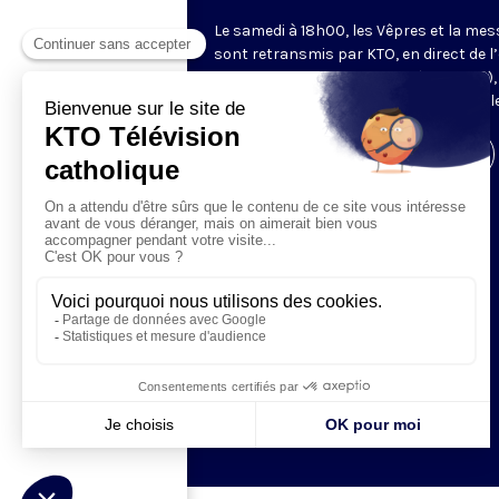
Le samedi à 18h00, les Vêpres et la mes
sont retransmis par KTO, en direct de l’
Saint-Gervais-Saint-Protais (Paris, IVe),
les Fraternités Monastiques de Jérusal
Visiter la page de l'émission