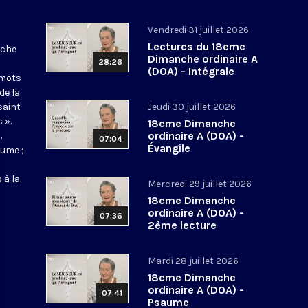
Vendredi 31 juillet 2026
Lectures du 18eme
nche
Dimanche ordinaire A
28:26
(DOA) - Intégrale
 mots
de la
saint
Jeudi 30 juillet 2026
 ».
18eme Dimanche
ordinaire A (DOA) -
.
07:04
Évangile
aume ;
 à la
Mercredi 29 juillet 2026
18eme Dimanche
ordinaire A (DOA) -
07:36
2ème lecture
Mardi 28 juillet 2026
18eme Dimanche
ordinaire A (DOA) -
07:41
Psaume