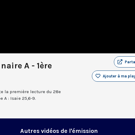
Part
aire A - 1ère
Ajouter à ma play
e la première lecture du 28e
A : Isaïe 25,6-9.
Autres vidéos de l'émission