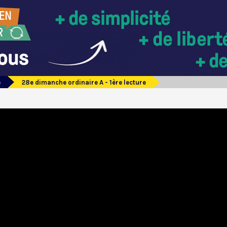
e
28e dimanche ordinaire A - 1ère lecture