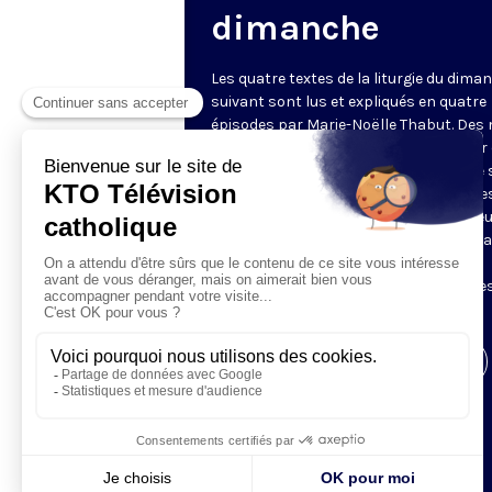
dimanche
Les quatre textes de la liturgie du dima
suivant sont lus et expliqués en quatre
épisodes par Marie-Noëlle Thabut. Des
simples et lumineux pour aller au cœur 
Révélation biblique, entrer dans ce que 
Luc appelle « l’intelligence des Écritures
Chaque jour, vivez avec la Parole de Dieu
Lundi, la première lecture ; mardi, le ps
mercredi, la deuxième lecture ; jeudi,
l’Évangile ; vendredi, les quatre épisodes
suite.
Visiter la page de l'émission