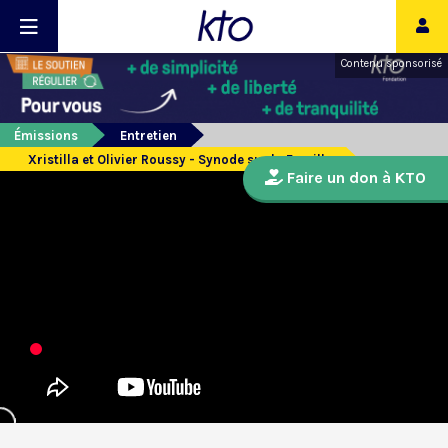
Contenu sponsorisé
Émissions
Entretien
Xristilla et Olivier Roussy - Synode sur la Famille
Faire un don à KTO