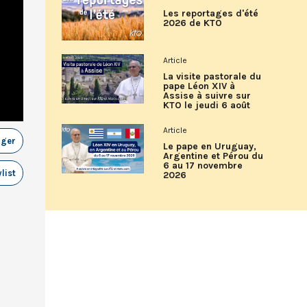
Les reportages d'été
2026 de KTO
Article
La visite pastorale du
pape Léon XIV à
Assise à suivre sur
KTO le jeudi 6 août
Article
ager
Le pape en Uruguay,
Argentine et Pérou du
6 au 17 novembre
list
2026