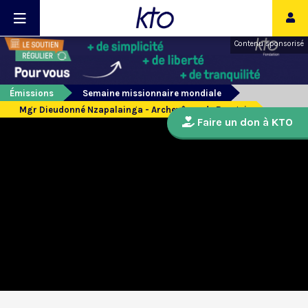
Contenu sponsorisé
Émissions
Semaine missionnaire mondiale
Mgr Dieudonné Nzapalainga - Archevêque de Bangui
Faire un don à KTO