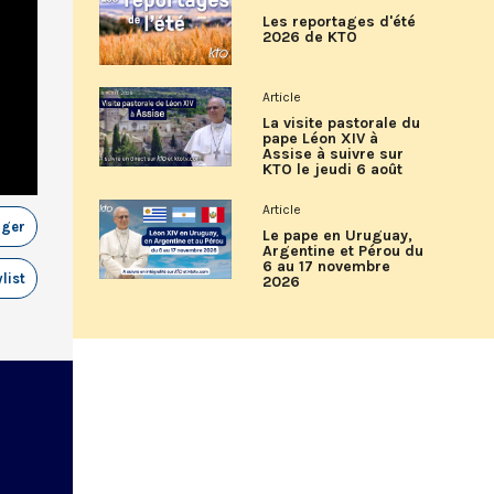
Les reportages d'été
2026 de KTO
Article
La visite pastorale du
pape Léon XIV à
Assise à suivre sur
KTO le jeudi 6 août
Article
ager
Le pape en Uruguay,
Argentine et Pérou du
6 au 17 novembre
list
2026