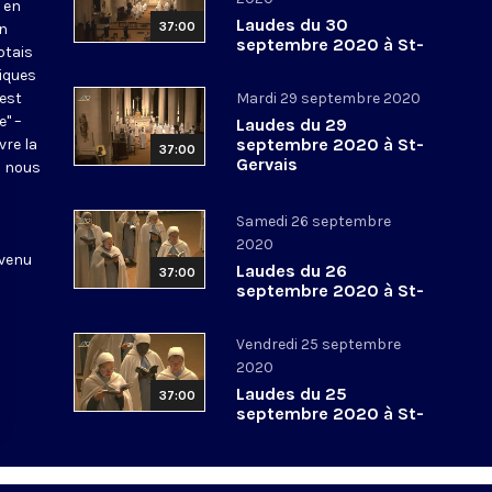
 en
Laudes du 30
37:00
en
septembre 2020 à St-
otais
Gervais
tiques
 est
Mardi 29 septembre 2020
e" –
Laudes du 29
septembre 2020 à St-
vre la
37:00
Gervais
l nous
Samedi 26 septembre
2020
 venu
Laudes du 26
37:00
septembre 2020 à St-
Gervais
Vendredi 25 septembre
2020
Laudes du 25
37:00
septembre 2020 à St-
Gervais