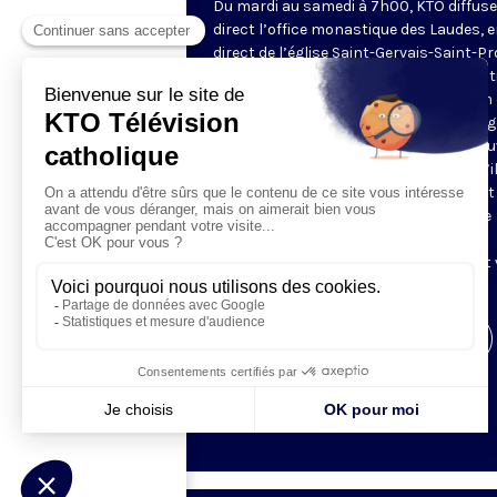
Du mardi au samedi à 7h00, KTO diffuse
direct l’office monastique des Laudes, 
direct de l’église Saint-Gervais-Saint-Pr
(Paris IVe), avec les Fraternités Monas
de Jérusalem. Les Laudes – dont le nom
dérivé du terme latin qui signifie "louang
sont d’abord la prière de louange qui ou
journée pour remercier Dieu du don qu’i
fait de ce jour nouveau, et le placer tout
entier sous son regard. Mais son heure
matinale éveille aussi le souvenir de la
Résurrection du Seigneur, "soleil levant
nous visiter" (Lc 1,28).
Visiter la page de l'émission