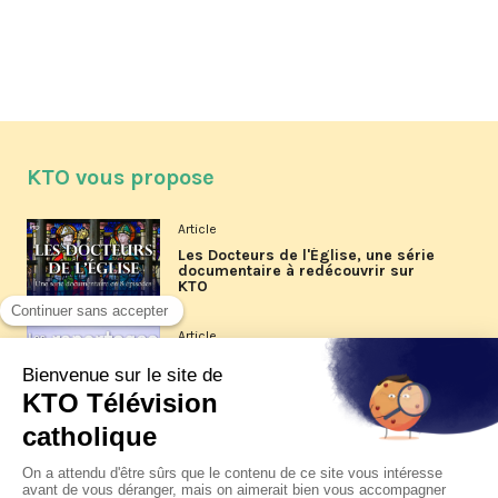
KTO vous propose
Article
Les Docteurs de l'Église, une série
documentaire à redécouvrir sur
KTO
Article
Les reportages d'été 2026 de KTO
Article
La visite pastorale du pape Léon
XIV à Assise à suivre sur KTO le
jeudi 6 août