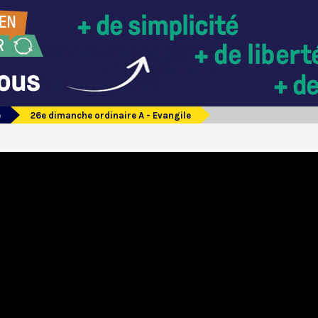
e
26e dimanche ordinaire A - Evangile