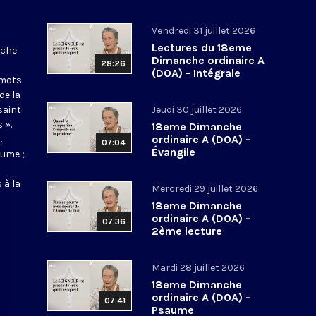
Vendredi 31 juillet 2026
Lectures du 18eme
nche
Dimanche ordinaire A
28:26
(DOA) - Intégrale
 mots
de la
saint
Jeudi 30 juillet 2026
 ».
18eme Dimanche
ordinaire A (DOA) -
.
07:04
Évangile
aume ;
 à la
Mercredi 29 juillet 2026
18eme Dimanche
ordinaire A (DOA) -
07:36
2ème lecture
Mardi 28 juillet 2026
18eme Dimanche
ordinaire A (DOA) -
07:41
Psaume