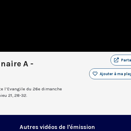
Part
naire A -
Ajouter à ma play
te l’Evangile du 26e dimanche
ieu 21, 28-32.
Autres vidéos de l'émission