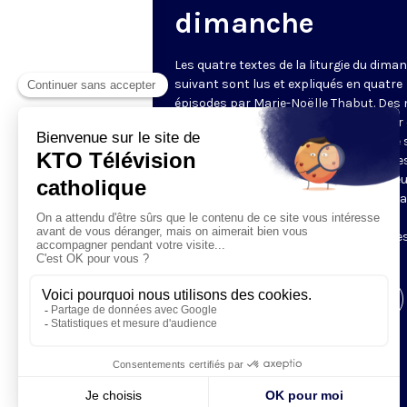
dimanche
Les quatre textes de la liturgie du dima
suivant sont lus et expliqués en quatre
épisodes par Marie-Noëlle Thabut. Des
simples et lumineux pour aller au cœur 
Révélation biblique, entrer dans ce que 
Luc appelle « l’intelligence des Écritures
Chaque jour, vivez avec la Parole de Dieu
Lundi, la première lecture ; mardi, le ps
mercredi, la deuxième lecture ; jeudi,
l’Évangile ; vendredi, les quatre épisodes
suite.
Visiter la page de l'émission