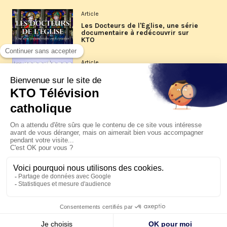
Article
Les Docteurs de l'Église, une série
documentaire à redécouvrir sur
KTO
Article
Les reportages d'été 2026 de KTO
Article
La visite pastorale du pape Léon
XIV à Assise à suivre sur KTO le
jeudi 6 août
Article
Le pape en Uruguay, Argentine et
Pérou du 6 au 17 novembre 2026