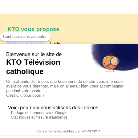
KTO vous propose
Article
Les reportages d'été 2026 de KTO
Article
La visite pastorale du pape Léon
XIV à Assise à suivre sur KTO le
jeudi 6 août
Article
Le pape en Uruguay, Argentine et
Pérou du 6 au 17 novembre 2026