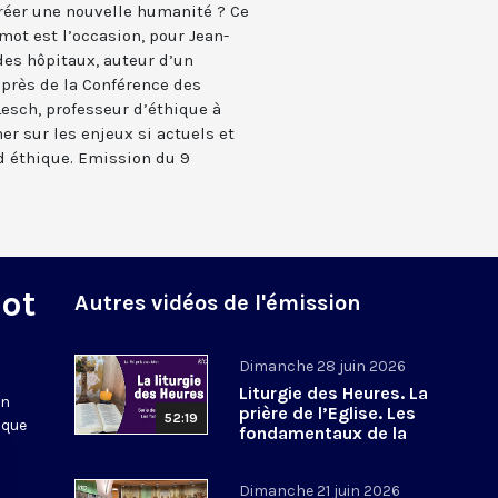
réer une nouvelle humanité ? Ce
mot est l’occasion, pour Jean-
des hôpitaux, auteur d’un
uprès de la Conférence des
Lesch, professeur d’éthique à
er sur les enjeux si actuels et
d éthique. Emission du 9
Mot
Autres vidéos de l'émission
Dimanche 28 juin 2026
Liturgie des Heures. La
en
prière de l’Eglise. Les
52:19
 que
fondamentaux de la
Foi. 8
Dimanche 21 juin 2026