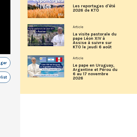
Les reportages d'été
2026 de KTO
Article
La visite pastorale du
pape Léon XIV à
Assise à suivre sur
KTO le jeudi 6 août
Article
ager
Le pape en Uruguay,
Argentine et Pérou du
6 au 17 novembre
list
2026