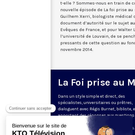
t-elle ? Sommes-nous en train de c
nouvelle épisode de La foi prise au 
Guilhem Xerri, biologiste médical 
document d’autorité sur le sujet a
Evêques de France, et pour Walter 
l’université de Louvain, de se pench
pressants de cette question au fon
novembre 2014.
La Foi prise au 
Dans un style simple et direct, des
spécialistes, universitaires ou prêtres,
dialoguent avec Régis Burnet, bibliste, 
apportant des réponses aux questions
nous pouvons nous poser sur la foi, la
liturgie, de grandes figures chrétiennes.