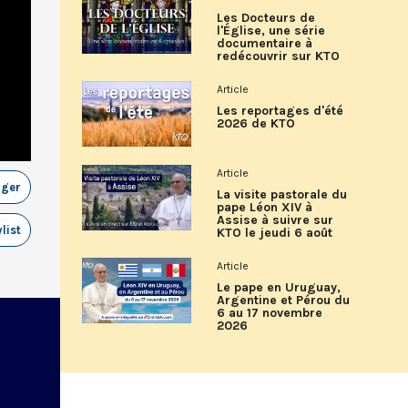
Les Docteurs de
l'Église, une série
documentaire à
redécouvrir sur KTO
Article
Les reportages d'été
2026 de KTO
Article
ager
La visite pastorale du
pape Léon XIV à
Assise à suivre sur
list
KTO le jeudi 6 août
Article
Le pape en Uruguay,
Argentine et Pérou du
6 au 17 novembre
2026