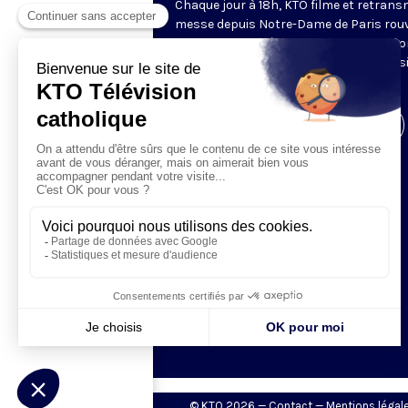
Chaque jour à 18h, KTO filme et retrans
messe depuis Notre-Dame de Paris rouv
Les textes des Vêpres et de la messe so
presque toujours ceux qu’indiquent le s
www.aelf.org
.
Visiter la page de l'émission
© KTO 2026 —
Contact
—
Mentions légal