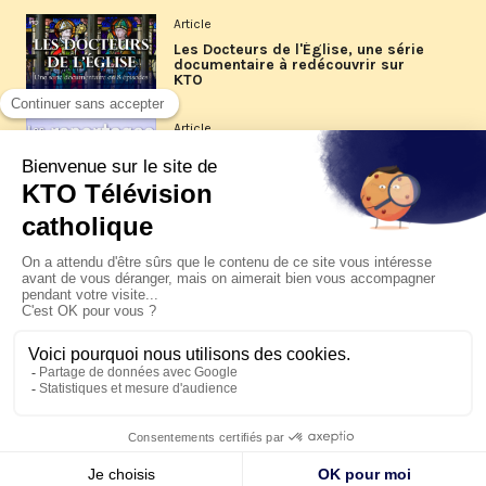
Article
Les Docteurs de l'Église, une série
documentaire à redécouvrir sur
KTO
Article
Les reportages d'été 2026 de KTO
Article
La visite pastorale du pape Léon
XIV à Assise à suivre sur KTO le
jeudi 6 août
Article
Le pape en Uruguay, Argentine et
Pérou du 6 au 17 novembre 2026
© KTO 2026 —
Contact
—
Mentions légales