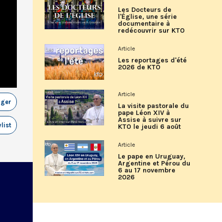
Les Docteurs de
l'Église, une série
documentaire à
redécouvrir sur KTO
Article
Les reportages d'été
2026 de KTO
Article
ager
La visite pastorale du
pape Léon XIV à
Assise à suivre sur
list
KTO le jeudi 6 août
Article
Le pape en Uruguay,
Argentine et Pérou du
6 au 17 novembre
2026