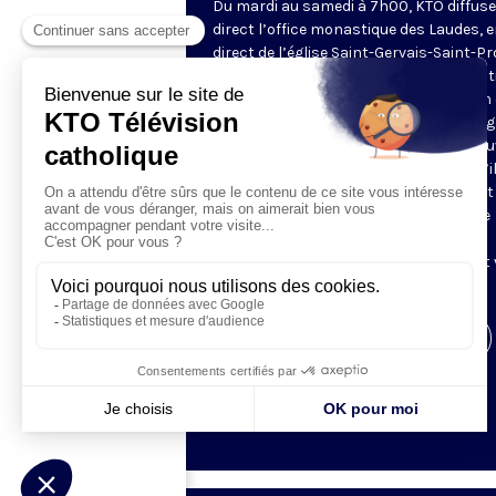
Du mardi au samedi à 7h00, KTO diffuse
direct l’office monastique des Laudes, 
direct de l’église Saint-Gervais-Saint-Pr
(Paris IVe), avec les Fraternités Monas
de Jérusalem. Les Laudes – dont le nom
dérivé du terme latin qui signifie "louang
sont d’abord la prière de louange qui ou
journée pour remercier Dieu du don qu’i
fait de ce jour nouveau, et le placer tout
entier sous son regard. Mais son heure
matinale éveille aussi le souvenir de la
Résurrection du Seigneur, "soleil levant
nous visiter" (Lc 1,28).
Visiter la page de l'émission