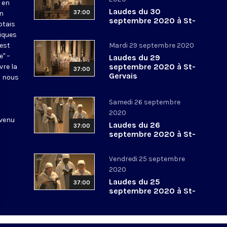
 en
Laudes du 30
37:00
en
septembre 2020 à St-
otais
Gervais
tiques
 est
Mardi 29 septembre 2020
e" –
Laudes du 29
septembre 2020 à St-
vre la
37:00
Gervais
l nous
Samedi 26 septembre
2020
 venu
Laudes du 26
37:00
septembre 2020 à St-
Gervais
Vendredi 25 septembre
2020
Laudes du 25
37:00
septembre 2020 à St-
Gervais