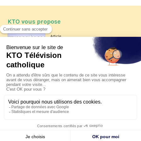
KTO vous propose
Article
Les reportages d'été 2026 de KTO
Article
La visite pastorale du pape Léon
XIV à Assise à suivre sur KTO le
jeudi 6 août
Article
Le pape en Uruguay, Argentine et
Pérou du 6 au 17 novembre 2026
© KTO 2026 —
Contact
—
Mentions légales