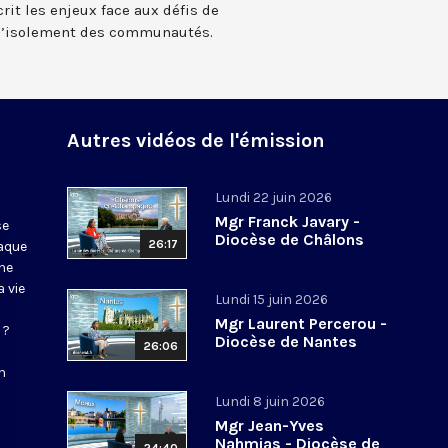
crit les enjeux face aux défis de
e d’isolement des communautés.
Autres vidéos de l'émission
Lundi 22 juin 2026
Mgr Franck Javary -
se
Diocèse de Châlons
26:17
haque
ne
 vie
Lundi 15 juin 2026
Mgr Laurent Percerou -
 ?
Diocèse de Nantes
26:06
n
Lundi 8 juin 2026
Mgr Jean-Yves
Nahmias - Diocèse de
24:40