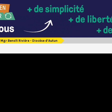
Mgr Benoît Rivière - Diocèse d’Autun