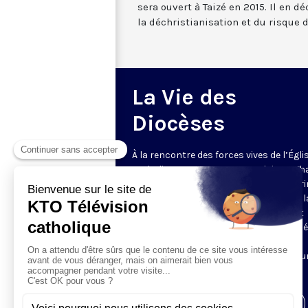
sera ouvert à Taizé en 2015. Il en dé
la déchristianisation et du risqu
La Vie des
Diocèses
À la rencontre des forces vives de l’Égli
catholique en France et en Belgique. C
semaine, un évêque est reçu par Honori
Grasset pour remettre en perspective la
et l’actualité de son diocèse. Comment
l’Evangile est-il concrètement annoncé
Quelles sont les priorités pastorales ?
Reportages et interviews nourrissent u
échange franc et direct.
Visiter la page de l'émission