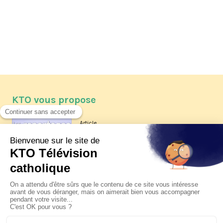
KTO vous propose
Article
Les reportages d'été 2026 de KTO
Article
La visite pastorale du pape Léon
XIV à Assise à suivre sur KTO le
jeudi 6 août
Article