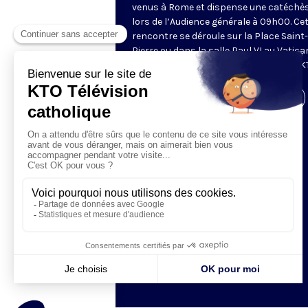
venus à Rome et dispense une catéchè
lors de l’Audience générale à 09h00. Ce
rencontre se déroule sur la Place Saint-
Pierre ou dans la salle Paul VI au Vatica
Retransmise et traduite en direct par K
Visiter la page de l'émission