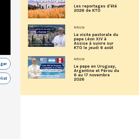
Les reportages d'été
2026 de KTO
Article
La visite pastorale du
pape Léon XIV à
Assise à suivre sur
KTO le jeudi 6 août
Article
ager
Le pape en Uruguay,
Argentine et Pérou du
6 au 17 novembre
list
2026