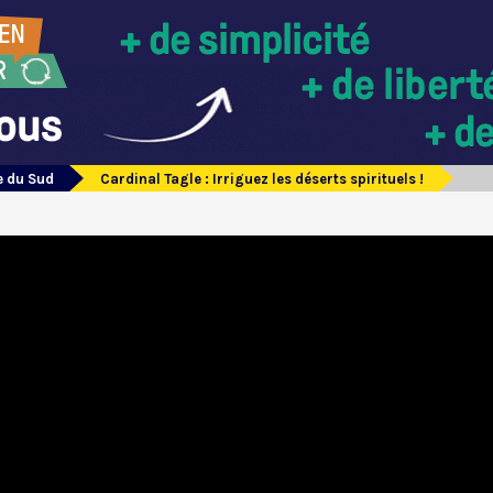
e du Sud
Cardinal Tagle : Irriguez les déserts spirituels !