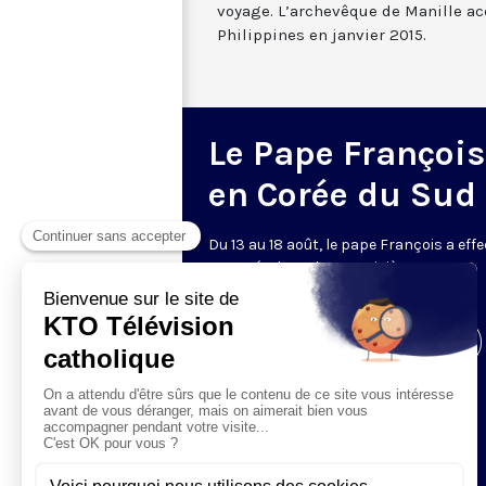
voyage. L’archevêque de Manille ac
Philippines en janvier 2015.
Le Pape François
en Corée du Sud
Du 13 au 18 août, le pape François a eff
en Corée du Sud son troisième voyage
apostolique hors d'Italie.
Visiter la page de l'émission