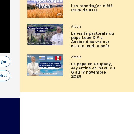
Les reportages d'été
2026 de KTO
Article
La visite pastorale du
pape Léon XIV à
Assise à suivre sur
KTO le jeudi 6 août
Article
ager
Le pape en Uruguay,
Argentine et Pérou du
6 au 17 novembre
list
2026