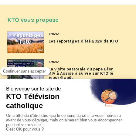
KTO vous propose
Article
Les reportages d'été 2026 de KTO
Article
La visite pastorale du pape Léon
XIV à Assise à suivre sur KTO le
jeudi 6 août
Article
Le pape en Uruguay, Argentine et
Pérou du 6 au 17 novembre 2026
© KTO 2026 —
Contact
—
Mentions légales