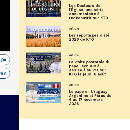
Les Docteurs de
l'Église, une série
documentaire à
redécouvrir sur KTO
Article
Les reportages d'été
2026 de KTO
Article
ager
La visite pastorale du
pape Léon XIV à
Assise à suivre sur
list
KTO le jeudi 6 août
Article
Le pape en Uruguay,
Argentine et Pérou du
6 au 17 novembre
2026