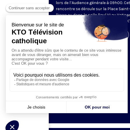
lors de l’Audience générale à 09h00. Ce
rencontre se déroule sur la Place Saint-
Pierre ou dans la salle Paul VI au Vatica
Retransmise et traduite en direct par K
Visiter la page de l'émission