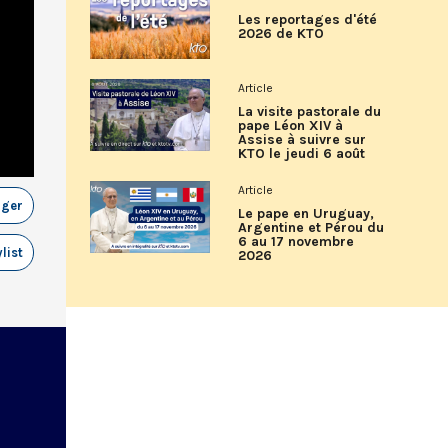
Les reportages d'été
2026 de KTO
Article
La visite pastorale du
pape Léon XIV à
Assise à suivre sur
KTO le jeudi 6 août
Article
ager
Le pape en Uruguay,
Argentine et Pérou du
6 au 17 novembre
list
2026