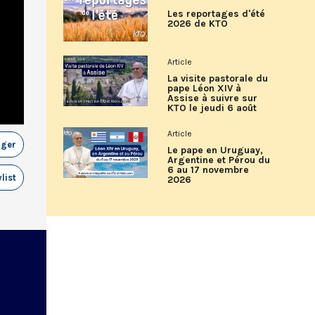
Les reportages d'été
2026 de KTO
Article
La visite pastorale du
pape Léon XIV à
Assise à suivre sur
KTO le jeudi 6 août
Article
ager
Le pape en Uruguay,
Argentine et Pérou du
6 au 17 novembre
list
2026