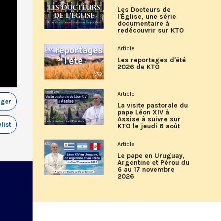
Les Docteurs de
l'Église, une série
documentaire à
redécouvrir sur KTO
Article
Les reportages d'été
2026 de KTO
Article
ager
La visite pastorale du
pape Léon XIV à
Assise à suivre sur
list
KTO le jeudi 6 août
Article
Le pape en Uruguay,
Argentine et Pérou du
6 au 17 novembre
2026