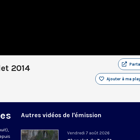
Part
let 2014
Ajouter à ma play
des
Autres vidéos de l'émission
uit),
Vendredi 7 août 2026
epuis