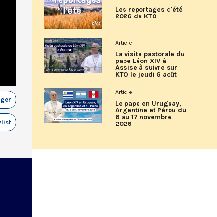
Les reportages d'été
2026 de KTO
Article
La visite pastorale du
pape Léon XIV à
Assise à suivre sur
KTO le jeudi 6 août
Article
ager
Le pape en Uruguay,
Argentine et Pérou du
6 au 17 novembre
list
2026